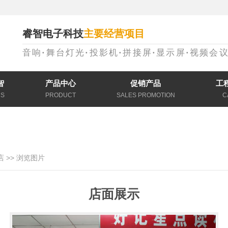
睿智电子科技
主要经营项目
音响
·
舞台灯光
·
投影机
·
拼接屏
·
显示屏
·
视频会
智
产品中心
促销产品
工
US
PRODUCT
SALES PROMOTION
C
店
>> 浏览图片
店面展示